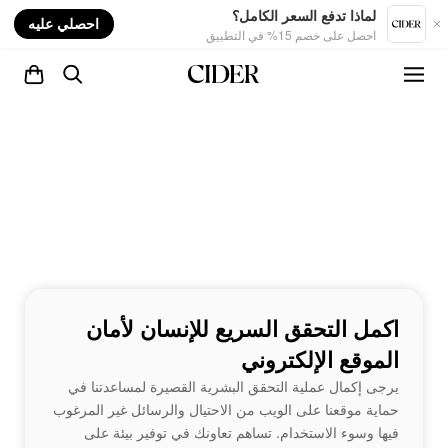
nt
لماذا تدفع السعر الكامل؟
احصلي عليه
احصل على خصم 15% في التطبيق
اكمل التحقق السريع للإنسان لأمان
الموقع الإلكتروني
يرجى إكمال عملية التحقق البشرية القصيرة لمساعدتنا في
حماية موقعنا على الويب من الاحتيال والرسائل غير المرغوب
فيها وسوء الاستخدام. تساهم تعاونك في توفير بيئة على