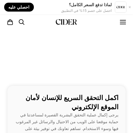
nt
لماذا تدفع السعر الكامل؟
احصلي عليه
احصل على خصم 15% في التطبيق
اكمل التحقق السريع للإنسان لأمان
الموقع الإلكتروني
يرجى إكمال عملية التحقق البشرية القصيرة لمساعدتنا في
حماية موقعنا على الويب من الاحتيال والرسائل غير المرغوب
فيها وسوء الاستخدام. تساهم تعاونك في توفير بيئة على