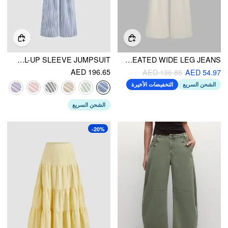
COTTON-BLEND COLLAR SOLID STRIPED KNOTTED ROLL-UP SLEEVE JUMPSUIT
LOW RISE TIE BACK PLEATED WIDE LEG JEANS
AED 196.65
AED 136.85
AED 54.97
الشحن السريع
التخفيضات الأخيرة
الشحن السريع
-20%