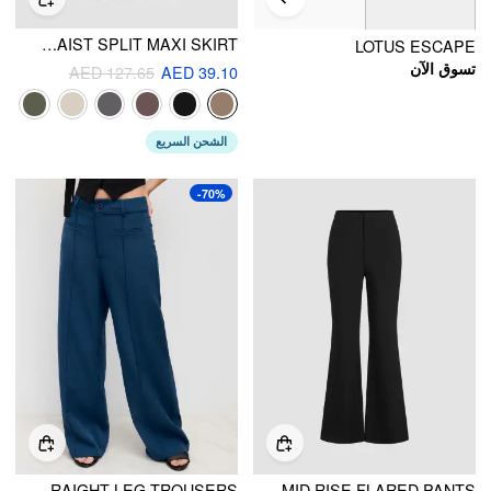
SOLID HIGH WAIST SPLIT MAXI SKIRT
LOTUS ESCAPE
تسوق الآن
AED 127.65
AED 39.10
الشحن السريع
-70%
MID RISE STRAIGHT LEG TROUSERS
MID RISE FLARED PANTS