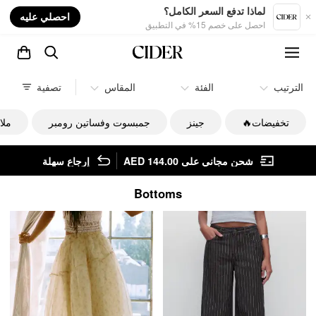
nt
لماذا تدفع السعر الكامل؟
احصلي عليه
احصل على خصم 15% في التطبيق
الترتيب
الفئة
المقاس
تصفية
تخفيضات🔥
جينز
جمبسوت وفساتين رومبر
ملا
شحن مجاني على AED 144.00
إرجاع سهلة
Bottoms