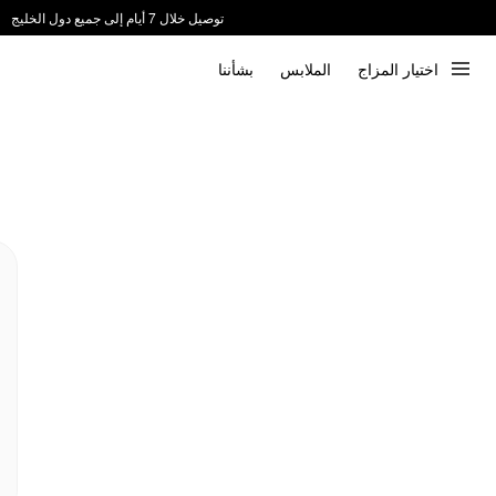
توصيل خلال 7 أيام إلى جميع دول الخليج
ندعم الدفع عند الاستلام 📦
اختيار المزاج
الملابس
بشأننا