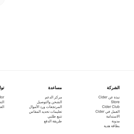
الشركة
مساعدة
توا
نبذة عن Cider
مركز الدعم
dor
Store
الشحن والتوصيل
الت
Cider Club
المرتجعات ورد الأموال
الع
العمل في Cider
تعليمات تحديد المقاس
الاستدامة
تتبع طلبي
مدونة
طريقة الدفع
بطاقة هدية