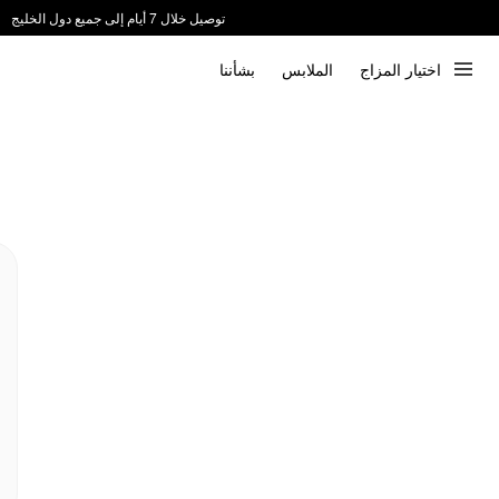
توصيل خلال 7 أيام إلى جميع دول الخليج
ندعم الدفع عند الاستلام 📦
اختيار المزاج
الملابس
بشأننا