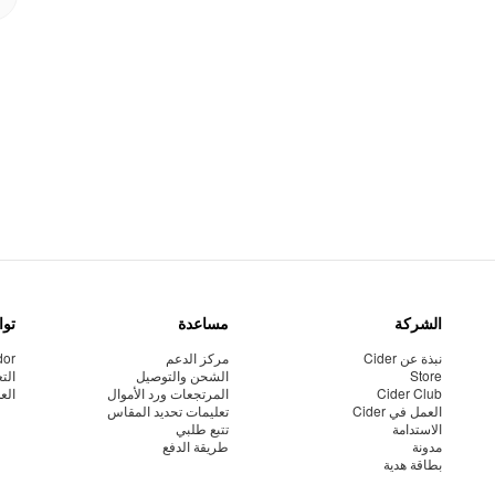
الشركة
مساعدة
توا
نبذة عن Cider
مركز الدعم
dor
Store
الشحن والتوصيل
الت
Cider Club
المرتجعات ورد الأموال
الع
العمل في Cider
تعليمات تحديد المقاس
الاستدامة
تتبع طلبي
مدونة
طريقة الدفع
بطاقة هدية