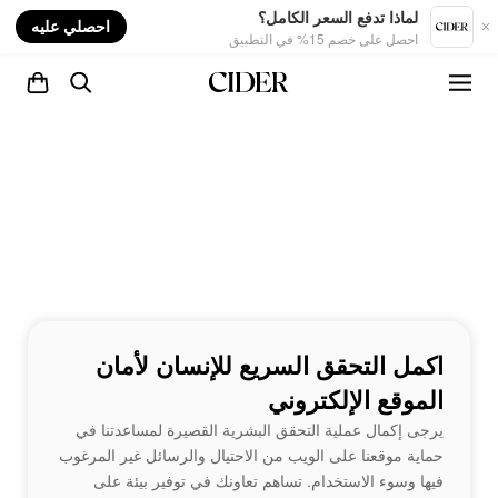
nt
لماذا تدفع السعر الكامل؟
احصلي عليه
احصل على خصم 15% في التطبيق
اكمل التحقق السريع للإنسان لأمان
الموقع الإلكتروني
يرجى إكمال عملية التحقق البشرية القصيرة لمساعدتنا في
حماية موقعنا على الويب من الاحتيال والرسائل غير المرغوب
فيها وسوء الاستخدام. تساهم تعاونك في توفير بيئة على