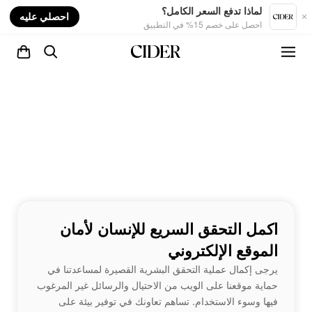
nt
لماذا تدفع السعر الكامل؟
احصلي عليه
احصل على خصم 15% في التطبيق
اكمل التحقق السريع للإنسان لأمان
الموقع الإلكتروني
يرجى إكمال عملية التحقق البشرية القصيرة لمساعدتنا في
حماية موقعنا على الويب من الاحتيال والرسائل غير المرغوب
فيها وسوء الاستخدام. تساهم تعاونك في توفير بيئة على