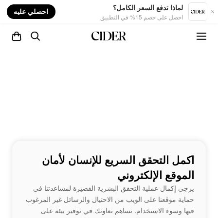
nt
لماذا تدفع السعر الكامل؟
احصلي عليه
احصل على خصم 15% في التطبيق
اكمل التحقق السريع للإنسان لأمان
الموقع الإلكتروني
يرجى إكمال عملية التحقق البشرية القصيرة لمساعدتنا في
حماية موقعنا على الويب من الاحتيال والرسائل غير المرغوب
فيها وسوء الاستخدام. تساهم تعاونك في توفير بيئة على