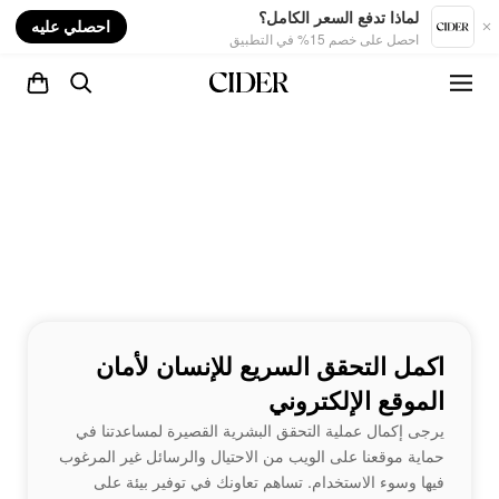
nt
لماذا تدفع السعر الكامل؟
احصلي عليه
احصل على خصم 15% في التطبيق
اكمل التحقق السريع للإنسان لأمان
الموقع الإلكتروني
يرجى إكمال عملية التحقق البشرية القصيرة لمساعدتنا في
حماية موقعنا على الويب من الاحتيال والرسائل غير المرغوب
فيها وسوء الاستخدام. تساهم تعاونك في توفير بيئة على