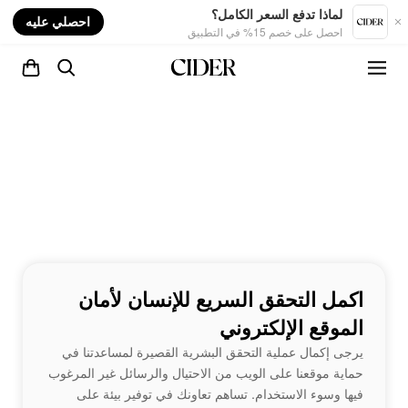
nt
لماذا تدفع السعر الكامل؟
احصلي عليه
احصل على خصم 15% في التطبيق
اكمل التحقق السريع للإنسان لأمان
الموقع الإلكتروني
يرجى إكمال عملية التحقق البشرية القصيرة لمساعدتنا في
حماية موقعنا على الويب من الاحتيال والرسائل غير المرغوب
فيها وسوء الاستخدام. تساهم تعاونك في توفير بيئة على