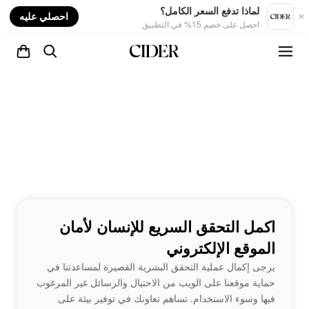
nt
لماذا تدفع السعر الكامل؟
احصلي عليه
احصل على خصم 15% في التطبيق
اكمل التحقق السريع للإنسان لأمان
الموقع الإلكتروني
يرجى إكمال عملية التحقق البشرية القصيرة لمساعدتنا في
حماية موقعنا على الويب من الاحتيال والرسائل غير المرغوب
فيها وسوء الاستخدام. تساهم تعاونك في توفير بيئة على