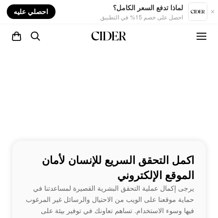
nt
لماذا تدفع السعر الكامل؟
احصلي عليه
احصل على خصم 15% في التطبيق
اكمل التحقق السريع للإنسان لأمان
الموقع الإلكتروني
يرجى إكمال عملية التحقق البشرية القصيرة لمساعدتنا في
حماية موقعنا على الويب من الاحتيال والرسائل غير المرغوب
فيها وسوء الاستخدام. تساهم تعاونك في توفير بيئة على