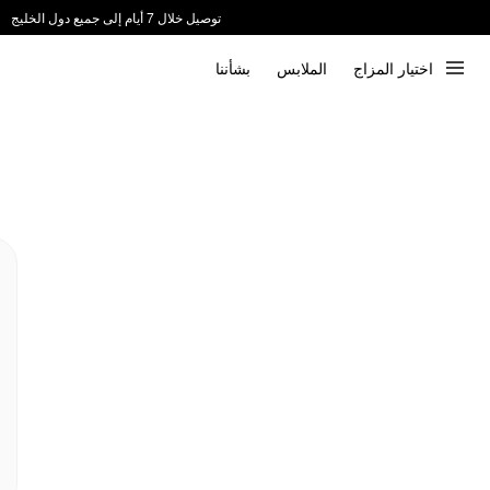
توصيل خلال 7 أيام إلى جميع دول الخليج
ندعم الدفع عند الاستلام 📦
اختيار المزاج
الملابس
بشأننا