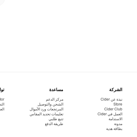
الشركة
مساعدة
توا
نبذة عن Cider
مركز الدعم
dor
Store
الشحن والتوصيل
الت
Cider Club
المرتجعات ورد الأموال
الع
العمل في Cider
تعليمات تحديد المقاس
الاستدامة
تتبع طلبي
مدونة
طريقة الدفع
بطاقة هدية