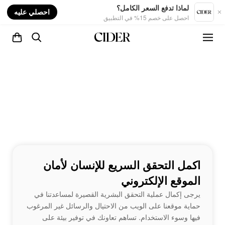
nt
لماذا تدفع السعر الكامل؟
احصلي عليه
احصل على خصم 15% في التطبيق
اكمل التحقق السريع للإنسان لأمان
الموقع الإلكتروني
يرجى إكمال عملية التحقق البشرية القصيرة لمساعدتنا في
حماية موقعنا على الويب من الاحتيال والرسائل غير المرغوب
فيها وسوء الاستخدام. تساهم تعاونك في توفير بيئة على