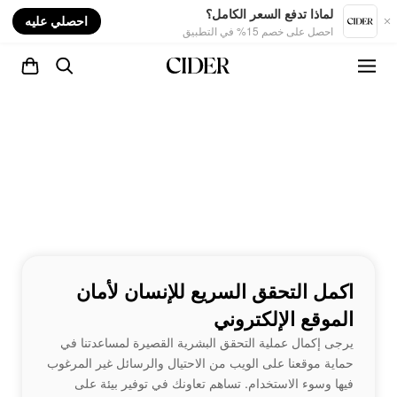
nt
لماذا تدفع السعر الكامل؟
احصلي عليه
احصل على خصم 15% في التطبيق
اكمل التحقق السريع للإنسان لأمان
الموقع الإلكتروني
يرجى إكمال عملية التحقق البشرية القصيرة لمساعدتنا في
حماية موقعنا على الويب من الاحتيال والرسائل غير المرغوب
فيها وسوء الاستخدام. تساهم تعاونك في توفير بيئة على