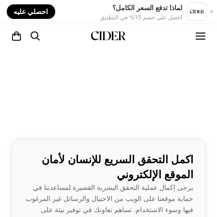
nt
لماذا تدفع السعر الكامل؟
احصلي عليه
احصل على خصم 15% في التطبيق
اكمل التحقق السريع للإنسان لأمان
الموقع الإلكتروني
يرجى إكمال عملية التحقق البشرية القصيرة لمساعدتنا في
حماية موقعنا على الويب من الاحتيال والرسائل غير المرغوب
فيها وسوء الاستخدام. تساهم تعاونك في توفير بيئة على