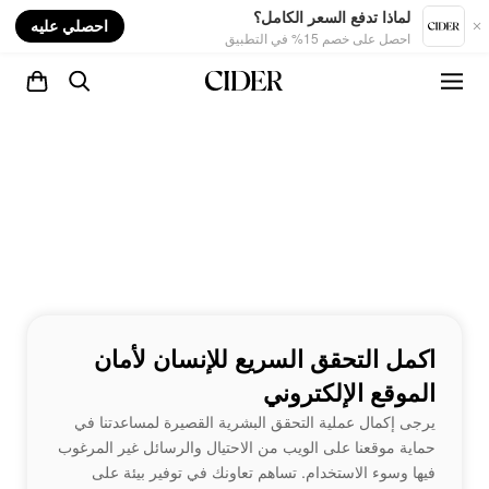
nt
لماذا تدفع السعر الكامل؟
احصلي عليه
احصل على خصم 15% في التطبيق
اكمل التحقق السريع للإنسان لأمان
الموقع الإلكتروني
يرجى إكمال عملية التحقق البشرية القصيرة لمساعدتنا في
حماية موقعنا على الويب من الاحتيال والرسائل غير المرغوب
فيها وسوء الاستخدام. تساهم تعاونك في توفير بيئة على