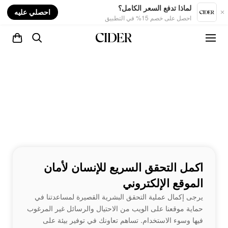
nt
لماذا تدفع السعر الكامل؟
احصلي عليه
احصل على خصم 15% في التطبيق
اكمل التحقق السريع للإنسان لأمان
الموقع الإلكتروني
يرجى إكمال عملية التحقق البشرية القصيرة لمساعدتنا في
حماية موقعنا على الويب من الاحتيال والرسائل غير المرغوب
فيها وسوء الاستخدام. تساهم تعاونك في توفير بيئة على