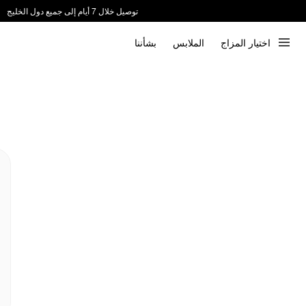
توصيل خلال 7 أيام إلى جميع دول الخليج
ندعم الدفع عند الاستلام 📦
اختيار المزاج
الملابس
بشأننا