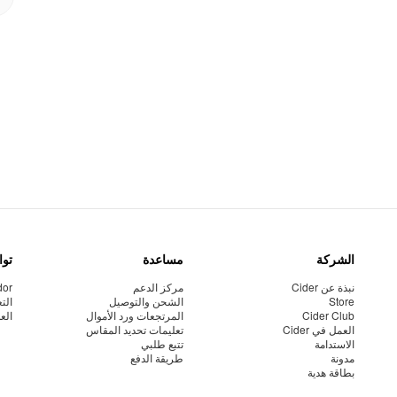
الشركة
مساعدة
توا
نبذة عن Cider
مركز الدعم
dor
Store
الشحن والتوصيل
الت
Cider Club
المرتجعات ورد الأموال
الع
العمل في Cider
تعليمات تحديد المقاس
الاستدامة
تتبع طلبي
مدونة
طريقة الدفع
بطاقة هدية