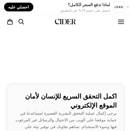
nt
لماذا تدفع السعر الكامل؟
احصلي عليه
احصل على خصم 15% في التطبيق
اكمل التحقق السريع للإنسان لأمان
الموقع الإلكتروني
يرجى إكمال عملية التحقق البشرية القصيرة لمساعدتنا في
حماية موقعنا على الويب من الاحتيال والرسائل غير المرغوب
فيها وسوء الاستخدام. تساهم تعاونك في توفير بيئة على