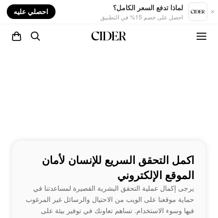
nt
لماذا تدفع السعر الكامل؟
احصلي عليه
احصل على خصم 15% في التطبيق
اكمل التحقق السريع للإنسان لأمان
الموقع الإلكتروني
يرجى إكمال عملية التحقق البشرية القصيرة لمساعدتنا في
حماية موقعنا على الويب من الاحتيال والرسائل غير المرغوب
فيها وسوء الاستخدام. تساهم تعاونك في توفير بيئة على