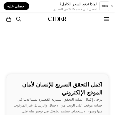
nt
لماذا تدفع السعر الكامل؟
احصلي عليه
احصل على خصم 15% في التطبيق
اكمل التحقق السريع للإنسان لأمان
الموقع الإلكتروني
يرجى إكمال عملية التحقق البشرية القصيرة لمساعدتنا في
حماية موقعنا على الويب من الاحتيال والرسائل غير المرغوب
فيها وسوء الاستخدام. تساهم تعاونك في توفير بيئة على