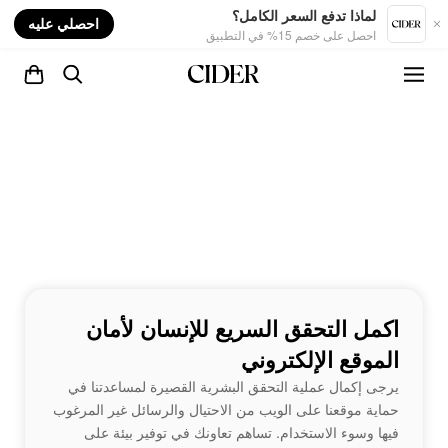
nt
لماذا تدفع السعر الكامل؟
احصلي عليه
احصل على خصم 15% في التطبيق
اكمل التحقق السريع للإنسان لأمان
الموقع الإلكتروني
يرجى إكمال عملية التحقق البشرية القصيرة لمساعدتنا في
حماية موقعنا على الويب من الاحتيال والرسائل غير المرغوب
فيها وسوء الاستخدام. تساهم تعاونك في توفير بيئة على