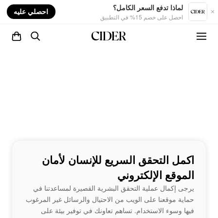
nt
لماذا تدفع السعر الكامل؟
احصلي عليه
احصل على خصم 15% في التطبيق
اكمل التحقق السريع للإنسان لأمان
الموقع الإلكتروني
يرجى إكمال عملية التحقق البشرية القصيرة لمساعدتنا في
حماية موقعنا على الويب من الاحتيال والرسائل غير المرغوب
فيها وسوء الاستخدام. تساهم تعاونك في توفير بيئة على