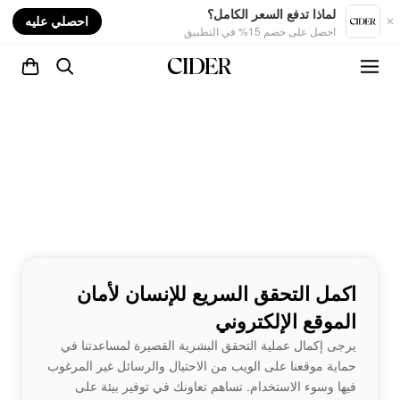
nt
لماذا تدفع السعر الكامل؟
احصلي عليه
احصل على خصم 15% في التطبيق
اكمل التحقق السريع للإنسان لأمان
الموقع الإلكتروني
يرجى إكمال عملية التحقق البشرية القصيرة لمساعدتنا في
حماية موقعنا على الويب من الاحتيال والرسائل غير المرغوب
فيها وسوء الاستخدام. تساهم تعاونك في توفير بيئة على