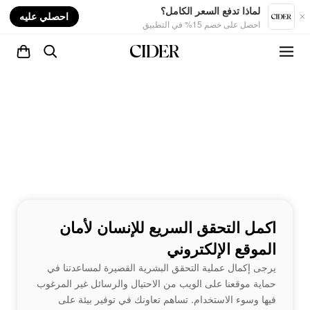
nt
لماذا تدفع السعر الكامل؟
احصلي عليه
احصل على خصم 15% في التطبيق
اكمل التحقق السريع للإنسان لأمان
الموقع الإلكتروني
يرجى إكمال عملية التحقق البشرية القصيرة لمساعدتنا في
حماية موقعنا على الويب من الاحتيال والرسائل غير المرغوب
فيها وسوء الاستخدام. تساهم تعاونك في توفير بيئة على