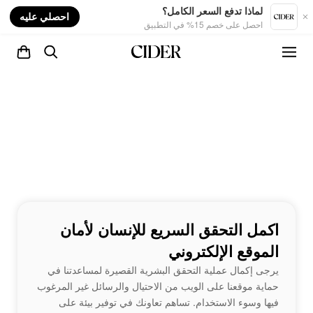
nt
لماذا تدفع السعر الكامل؟
احصلي عليه
احصل على خصم 15% في التطبيق
اكمل التحقق السريع للإنسان لأمان
الموقع الإلكتروني
يرجى إكمال عملية التحقق البشرية القصيرة لمساعدتنا في
حماية موقعنا على الويب من الاحتيال والرسائل غير المرغوب
فيها وسوء الاستخدام. تساهم تعاونك في توفير بيئة على