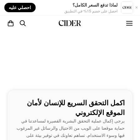
nt
لماذا تدفع السعر الكامل؟
احصلي عليه
احصل على خصم 15% في التطبيق
اكمل التحقق السريع للإنسان لأمان
الموقع الإلكتروني
يرجى إكمال عملية التحقق البشرية القصيرة لمساعدتنا في
حماية موقعنا على الويب من الاحتيال والرسائل غير المرغوب
فيها وسوء الاستخدام. تساهم تعاونك في توفير بيئة على