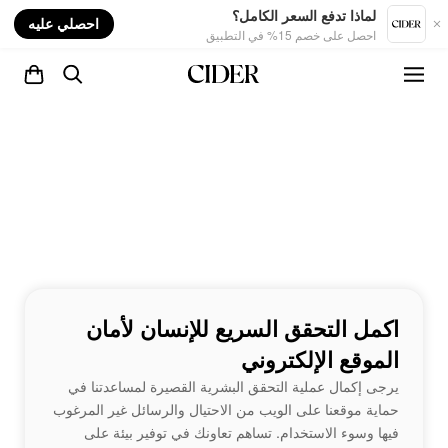
nt
لماذا تدفع السعر الكامل؟
احصلي عليه
احصل على خصم 15% في التطبيق
اكمل التحقق السريع للإنسان لأمان
الموقع الإلكتروني
يرجى إكمال عملية التحقق البشرية القصيرة لمساعدتنا في
حماية موقعنا على الويب من الاحتيال والرسائل غير المرغوب
فيها وسوء الاستخدام. تساهم تعاونك في توفير بيئة على