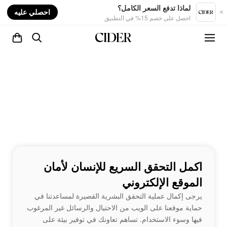
nt
لماذا تدفع السعر الكامل؟
احصلي عليه
احصل على خصم 15% في التطبيق
اكمل التحقق السريع للإنسان لأمان
الموقع الإلكتروني
يرجى إكمال عملية التحقق البشرية القصيرة لمساعدتنا في
حماية موقعنا على الويب من الاحتيال والرسائل غير المرغوب
فيها وسوء الاستخدام. تساهم تعاونك في توفير بيئة على