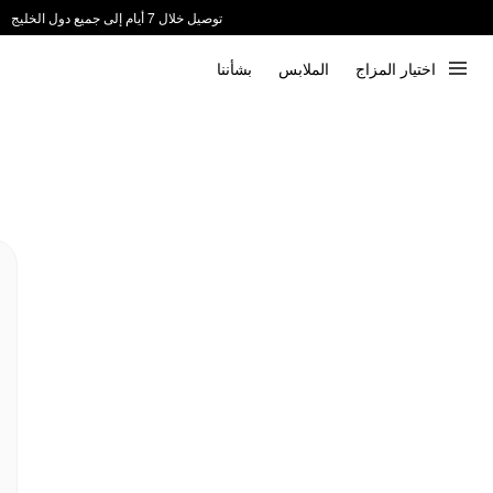
توصيل خلال 7 أيام إلى جميع دول الخليج
ندعم الدفع عند الاستلام 📦
اختيار المزاج
الملابس
بشأننا