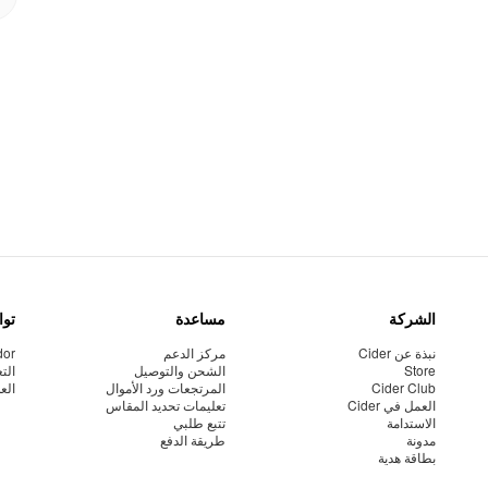
الشركة
مساعدة
توا
نبذة عن Cider
مركز الدعم
dor
Store
الشحن والتوصيل
الت
Cider Club
المرتجعات ورد الأموال
الع
العمل في Cider
تعليمات تحديد المقاس
الاستدامة
تتبع طلبي
مدونة
طريقة الدفع
بطاقة هدية