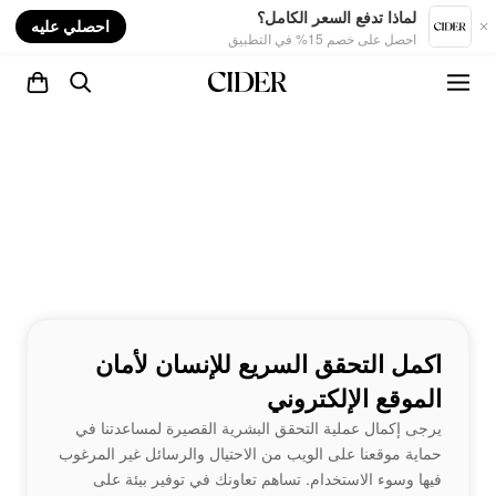
nt
لماذا تدفع السعر الكامل؟
احصلي عليه
احصل على خصم 15% في التطبيق
اكمل التحقق السريع للإنسان لأمان
الموقع الإلكتروني
يرجى إكمال عملية التحقق البشرية القصيرة لمساعدتنا في
حماية موقعنا على الويب من الاحتيال والرسائل غير المرغوب
فيها وسوء الاستخدام. تساهم تعاونك في توفير بيئة على