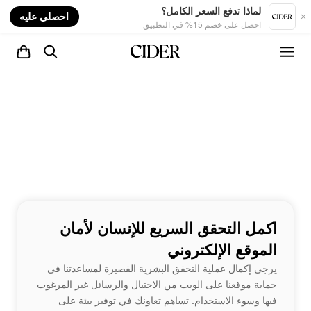
nt
لماذا تدفع السعر الكامل؟
احصلي عليه
احصل على خصم 15% في التطبيق
اكمل التحقق السريع للإنسان لأمان
الموقع الإلكتروني
يرجى إكمال عملية التحقق البشرية القصيرة لمساعدتنا في
حماية موقعنا على الويب من الاحتيال والرسائل غير المرغوب
فيها وسوء الاستخدام. تساهم تعاونك في توفير بيئة على