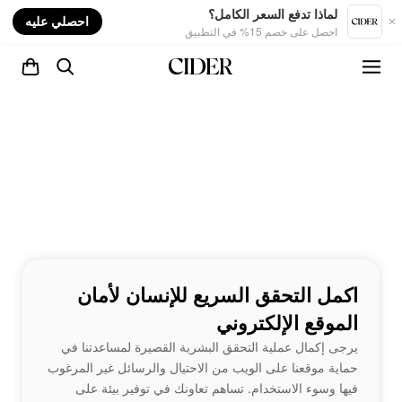
nt
لماذا تدفع السعر الكامل؟
احصلي عليه
احصل على خصم 15% في التطبيق
اكمل التحقق السريع للإنسان لأمان
الموقع الإلكتروني
يرجى إكمال عملية التحقق البشرية القصيرة لمساعدتنا في
حماية موقعنا على الويب من الاحتيال والرسائل غير المرغوب
فيها وسوء الاستخدام. تساهم تعاونك في توفير بيئة على