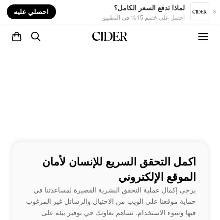
nt
لماذا تدفع السعر الكامل؟
احصلي عليه
احصل على خصم 15% في التطبيق
اكمل التحقق السريع للإنسان لأمان
الموقع الإلكتروني
يرجى إكمال عملية التحقق البشرية القصيرة لمساعدتنا في
حماية موقعنا على الويب من الاحتيال والرسائل غير المرغوب
فيها وسوء الاستخدام. تساهم تعاونك في توفير بيئة على