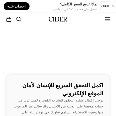
nt
لماذا تدفع السعر الكامل؟
احصلي عليه
احصل على خصم 15% في التطبيق
اكمل التحقق السريع للإنسان لأمان
الموقع الإلكتروني
يرجى إكمال عملية التحقق البشرية القصيرة لمساعدتنا في
حماية موقعنا على الويب من الاحتيال والرسائل غير المرغوب
فيها وسوء الاستخدام. تساهم تعاونك في توفير بيئة على