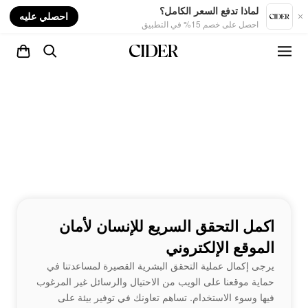
nt
لماذا تدفع السعر الكامل؟
احصلي عليه
احصل على خصم 15% في التطبيق
اكمل التحقق السريع للإنسان لأمان
الموقع الإلكتروني
يرجى إكمال عملية التحقق البشرية القصيرة لمساعدتنا في
حماية موقعنا على الويب من الاحتيال والرسائل غير المرغوب
فيها وسوء الاستخدام. تساهم تعاونك في توفير بيئة على