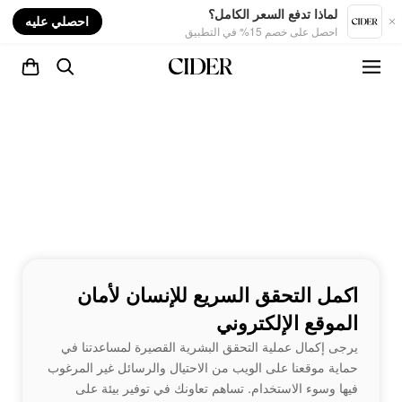
nt
لماذا تدفع السعر الكامل؟
احصلي عليه
احصل على خصم 15% في التطبيق
اكمل التحقق السريع للإنسان لأمان
الموقع الإلكتروني
يرجى إكمال عملية التحقق البشرية القصيرة لمساعدتنا في
حماية موقعنا على الويب من الاحتيال والرسائل غير المرغوب
فيها وسوء الاستخدام. تساهم تعاونك في توفير بيئة على