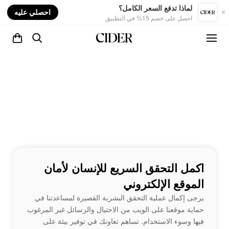
nt
لماذا تدفع السعر الكامل؟
احصلي عليه
احصل على خصم 15% في التطبيق
اكمل التحقق السريع للإنسان لأمان
الموقع الإلكتروني
يرجى إكمال عملية التحقق البشرية القصيرة لمساعدتنا في
حماية موقعنا على الويب من الاحتيال والرسائل غير المرغوب
فيها وسوء الاستخدام. تساهم تعاونك في توفير بيئة على