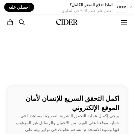
nt
لماذا تدفع السعر الكامل؟
احصلي عليه
احصل على خصم 15% في التطبيق
اكمل التحقق السريع للإنسان لأمان
الموقع الإلكتروني
يرجى إكمال عملية التحقق البشرية القصيرة لمساعدتنا في
حماية موقعنا على الويب من الاحتيال والرسائل غير المرغوب
فيها وسوء الاستخدام. تساهم تعاونك في توفير بيئة على