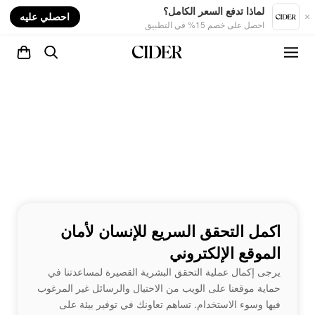
nt
لماذا تدفع السعر الكامل؟
احصلي عليه
احصل على خصم 15% في التطبيق
اكمل التحقق السريع للإنسان لأمان
الموقع الإلكتروني
يرجى إكمال عملية التحقق البشرية القصيرة لمساعدتنا في
حماية موقعنا على الويب من الاحتيال والرسائل غير المرغوب
فيها وسوء الاستخدام. تساهم تعاونك في توفير بيئة على