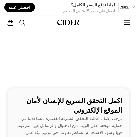
nt
لماذا تدفع السعر الكامل؟
احصلي عليه
احصل على خصم 15% في التطبيق
اكمل التحقق السريع للإنسان لأمان
الموقع الإلكتروني
يرجى إكمال عملية التحقق البشرية القصيرة لمساعدتنا في
حماية موقعنا على الويب من الاحتيال والرسائل غير المرغوب
فيها وسوء الاستخدام. تساهم تعاونك في توفير بيئة على