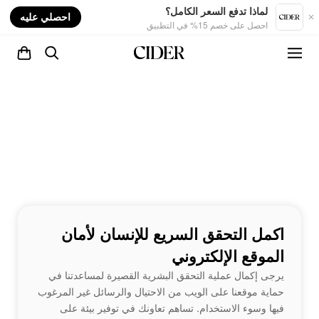
nt
لماذا تدفع السعر الكامل؟
احصلي عليه
احصل على خصم 15% في التطبيق
اكمل التحقق السريع للإنسان لأمان
الموقع الإلكتروني
يرجى إكمال عملية التحقق البشرية القصيرة لمساعدتنا في
حماية موقعنا على الويب من الاحتيال والرسائل غير المرغوب
فيها وسوء الاستخدام. تساهم تعاونك في توفير بيئة على