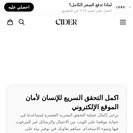
nt
لماذا تدفع السعر الكامل؟
احصلي عليه
احصل على خصم 15% في التطبيق
اكمل التحقق السريع للإنسان لأمان
الموقع الإلكتروني
يرجى إكمال عملية التحقق البشرية القصيرة لمساعدتنا في
حماية موقعنا على الويب من الاحتيال والرسائل غير المرغوب
فيها وسوء الاستخدام. تساهم تعاونك في توفير بيئة على