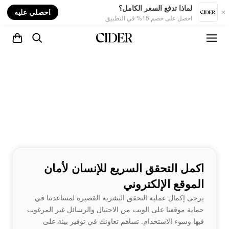
nt
لماذا تدفع السعر الكامل؟
احصلي عليه
احصل على خصم 15% في التطبيق
اكمل التحقق السريع للإنسان لأمان
الموقع الإلكتروني
يرجى إكمال عملية التحقق البشرية القصيرة لمساعدتنا في
حماية موقعنا على الويب من الاحتيال والرسائل غير المرغوب
فيها وسوء الاستخدام. تساهم تعاونك في توفير بيئة على