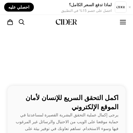
nt
لماذا تدفع السعر الكامل؟
احصلي عليه
احصل على خصم 15% في التطبيق
اكمل التحقق السريع للإنسان لأمان
الموقع الإلكتروني
يرجى إكمال عملية التحقق البشرية القصيرة لمساعدتنا في
حماية موقعنا على الويب من الاحتيال والرسائل غير المرغوب
فيها وسوء الاستخدام. تساهم تعاونك في توفير بيئة على