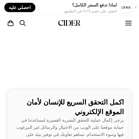
nt
لماذا تدفع السعر الكامل؟
احصلي عليه
احصل على خصم 15% في التطبيق
اكمل التحقق السريع للإنسان لأمان
الموقع الإلكتروني
يرجى إكمال عملية التحقق البشرية القصيرة لمساعدتنا في
حماية موقعنا على الويب من الاحتيال والرسائل غير المرغوب
فيها وسوء الاستخدام. تساهم تعاونك في توفير بيئة على