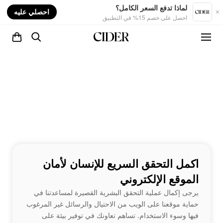
nt
لماذا تدفع السعر الكامل؟
احصلي عليه
احصل على خصم 15% في التطبيق
اكمل التحقق السريع للإنسان لأمان
الموقع الإلكتروني
يرجى إكمال عملية التحقق البشرية القصيرة لمساعدتنا في
حماية موقعنا على الويب من الاحتيال والرسائل غير المرغوب
فيها وسوء الاستخدام. تساهم تعاونك في توفير بيئة على