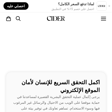
nt
لماذا تدفع السعر الكامل؟
احصلي عليه
احصل على خصم 15% في التطبيق
اكمل التحقق السريع للإنسان لأمان
الموقع الإلكتروني
يرجى إكمال عملية التحقق البشرية القصيرة لمساعدتنا في
حماية موقعنا على الويب من الاحتيال والرسائل غير المرغوب
فيها وسوء الاستخدام. تساهم تعاونك في توفير بيئة على