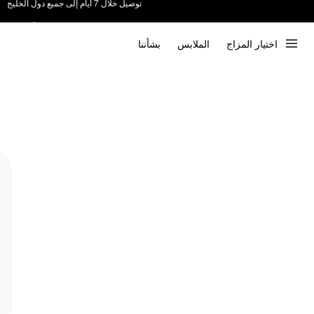
ندعم الدفع عند الاستلام 📦
اختيار المزاج
الملابس
بشأننا