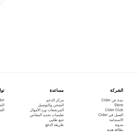
الشركة
مساعدة
توا
نبذة عن Cider
مركز الدعم
dor
Store
الشحن والتوصيل
الت
Cider Club
المرتجعات ورد الأموال
الع
العمل في Cider
تعليمات تحديد المقاس
الاستدامة
تتبع طلبي
مدونة
طريقة الدفع
بطاقة هدية